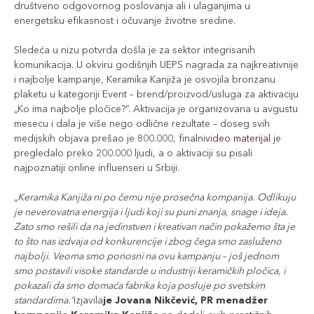
društveno odgovornog poslovanja ali i ulaganjima u
energetsku efikasnost i očuvanje životne sredine.
Sledeća u nizu potvrda došla je za sektor integrisanih
komunikacija. U okviru godišnjih UEPS nagrada za najkreativnije
i najbolje kampanje, Keramika Kanjiža je osvojila bronzanu
plaketu u kategoriji Event – brend/proizvod/usluga za aktivaciju
„Ko ima najbolje pločice?“. Aktivacija je organizovana u avgustu
mesecu i dala je više nego odlične rezultate – doseg svih
medijskih objava prešao je 800.000, finalni
video materijal
je
pregledalo preko 200.000 ljudi, a o aktivaciji su pisali
najpoznatiji online influenseri u Srbiji.
„
Keramika Kanjiža ni po čemu nije prosečna kompanija. Odlikuju
je neverovatna energija i ljudi koji su puni znanja, snage i ideja.
Zato smo rešili da na jedinstven i kreativan način pokažemo šta je
to što nas izdvaja od konkurencije i zbog čega smo zasluženo
najbolji. Veoma smo ponosni na ovu kampanju – još jednom
smo postavili visoke standarde u industriji keramičkih pločica, i
pokazali da smo domaća fabrika koja posluje po svetskim
standardima.“
izjavila
je Jovana Nikčević, PR menadžer