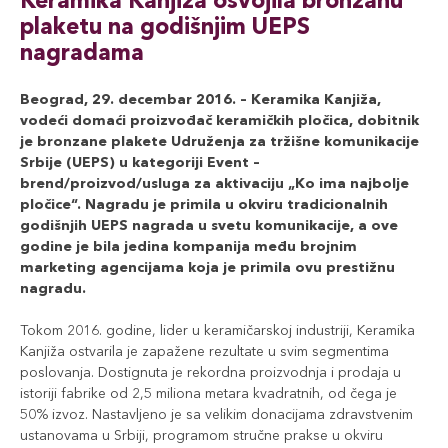
Keramika Kanjiža osvojila bronzanu
plaketu na godišnjim UEPS
nagradama
Beograd, 29. decembar 2016. – Keramika Kanjiža,
vodeći domaći proizvođač keramičkih pločica, dobitnik
je bronzane plakete Udruženja za tržišne komunikacije
Srbije (UEPS) u kategoriji Event –
brend/proizvod/usluga za aktivaciju „Ko ima najbolje
pločice“. Nagradu je primila u okviru tradicionalnih
godišnjih UEPS nagrada u svetu komunikacije, a ove
godine je bila jedina kompanija među brojnim
marketing agencijama koja je primila ovu prestižnu
nagradu.
Tokom 2016. godine, lider u keramičarskoj industriji, Keramika
Kanjiža ostvarila je zapažene rezultate u svim segmentima
poslovanja. Dostignuta je rekordna proizvodnja i prodaja u
istoriji fabrike od 2,5 miliona metara kvadratnih, od čega je
50% izvoz. Nastavljeno je sa velikim donacijama zdravstvenim
ustanovama u Srbiji, programom stručne prakse u okviru