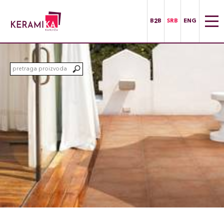
B2B
SRB
ENG